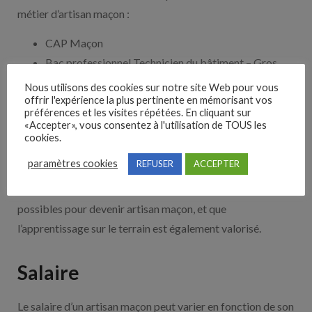
métier d’artisan maçon :
CAP Maçon
Bac professionnel Technicien du bâtiment – Gros
œuvre
Nous utilisons des cookies sur notre site Web pour vous
offrir l'expérience la plus pertinente en mémorisant vos
BTS Bâtiment
préférences et les visites répétées. En cliquant sur
Licence professionnelle Construction et
«Accepter», vous consentez à l'utilisation de TOUS les
cookies.
réhabilitation durables
Master en Génie civil
paramètres cookies
REFUSER
ACCEPTER
Il est important de noter qu’il existe d’autres formations
possibles pour devenir artisan maçon, et que
l’apprentissage sur le terrain est également valorisé.
Salaire
Le salaire d’un artisan maçon peut varier en fonction de son