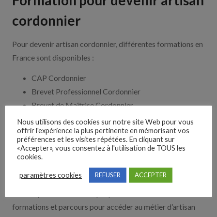
Formation pour devenir artisan
cordonnier
Pour devenir artisan cordonnier, différentes formations en
France sont disponibles :
CAP Cordonnier
Brevet Professionnel Cordonnier
Brevet de Maîtrise Cordonnier
BTS Métiers de la Mode – Chaussure et
Nous utilisons des cookies sur notre site Web pour vous
offrir l'expérience la plus pertinente en mémorisant vos
Maroquinerie
préférences et les visites répétées. En cliquant sur
Licence Professionnelle Métiers de la Chaussure
«Accepter», vous consentez à l'utilisation de TOUS les
cookies.
Master Métiers de la Mode – Chaussure et
Maroquinerie
paramètres cookies
REFUSER
ACCEPTER
Il est important de noter qu’il peut exister d’autres
formations et parcours pour accéder au métier d’artisan