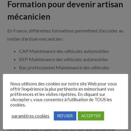
Formation pour devenir artisan
mécanicien
En France, différentes formations permettent d’accéder au
métier d’artisan mécanicien :
CAP Maintenance des véhicules automobiles
BEP Maintenance des véhicules automobiles
Bac professionnel Maintenance des véhicules
automobiles
BTS Maintenance des véhicules automobiles
Nous utilisons des cookies sur notre site Web pour vous
offrir l'expérience la plus pertinente en mémorisant vos
Licence professionnelle en maintenance automobile
préférences et les visites répétées. En cliquant sur
«Accepter», vous consentez à l'utilisation de TOUS les
Formations complémentaires en électronique
cookies.
automobile, en carrosserie ou en climatisation
paramètres cookies
REFUSER
ACCEPTER
Il est important de noter qu’il peut exister d’autres
formations spécifiques en fonction des spécialisations