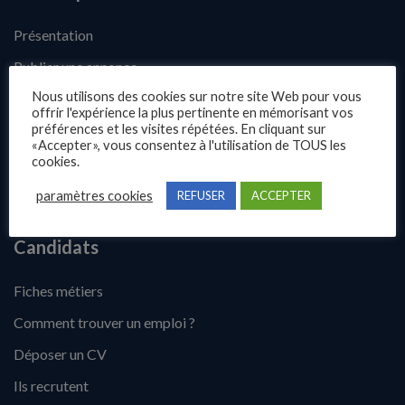
Présentation
Publier une annonce
Nous utilisons des cookies sur notre site Web pour vous
Offres d’emploi
offrir l'expérience la plus pertinente en mémorisant vos
préférences et les visites répétées. En cliquant sur
Questions fréquentes
«Accepter», vous consentez à l'utilisation de TOUS les
Blog
cookies.
Contact
paramètres cookies
REFUSER
ACCEPTER
Candidats
Fiches métiers
Comment trouver un emploi ?
Déposer un CV
Ils recrutent