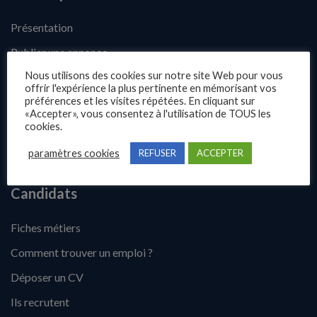
Présentation
Publier une annonce
Nous utilisons des cookies sur notre site Web pour vous
Offres d’emploi
offrir l'expérience la plus pertinente en mémorisant vos
préférences et les visites répétées. En cliquant sur
Questions fréquentes
«Accepter», vous consentez à l'utilisation de TOUS les
Blog
cookies.
Contact
paramètres cookies
REFUSER
ACCEPTER
Candidats
Fiches métiers
Comment trouver un emploi ?
Déposer un CV
Ils recrutent