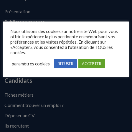
Présentation
Publier une annonce
Nous utilisons des cookies sur notre site Web pour vous
Offres d’emploi
offrir l'expérience la plus pertinente en mémorisant vos
préférences et les visites répétées. En cliquant sur
Questions fréquentes
«Accepter», vous consentez à l'utilisation de TOUS les
Blog
cookies.
Contact
paramètres cookies
REFUSER
ACCEPTER
Candidats
Fiches métiers
Comment trouver un emploi ?
Déposer un CV
Ils recrutent