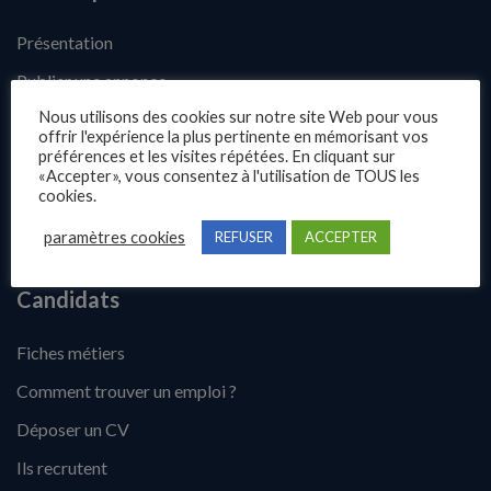
Présentation
Publier une annonce
Nous utilisons des cookies sur notre site Web pour vous
Offres d’emploi
offrir l'expérience la plus pertinente en mémorisant vos
préférences et les visites répétées. En cliquant sur
Questions fréquentes
«Accepter», vous consentez à l'utilisation de TOUS les
Blog
cookies.
Contact
paramètres cookies
REFUSER
ACCEPTER
Candidats
Fiches métiers
Comment trouver un emploi ?
Déposer un CV
Ils recrutent