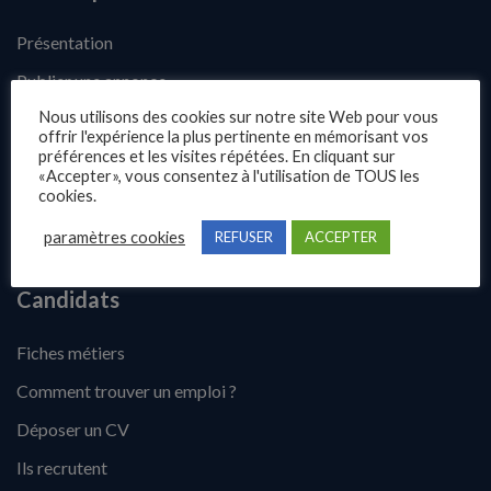
Présentation
Publier une annonce
Nous utilisons des cookies sur notre site Web pour vous
Offres d’emploi
offrir l'expérience la plus pertinente en mémorisant vos
préférences et les visites répétées. En cliquant sur
Questions fréquentes
«Accepter», vous consentez à l'utilisation de TOUS les
Blog
cookies.
Contact
paramètres cookies
REFUSER
ACCEPTER
Candidats
Fiches métiers
Comment trouver un emploi ?
Déposer un CV
Ils recrutent