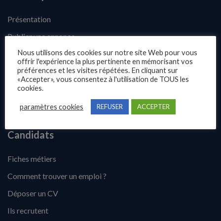
Présentation
Publier une annonce
Nous utilisons des cookies sur notre site Web pour vous
Offres d’emploi
offrir l'expérience la plus pertinente en mémorisant vos
préférences et les visites répétées. En cliquant sur
Questions fréquentes
«Accepter», vous consentez à l'utilisation de TOUS les
Blog
cookies.
Contact
paramètres cookies
REFUSER
ACCEPTER
Candidats
Fiches métiers
Comment trouver un emploi ?
Déposer un CV
Ils recrutent