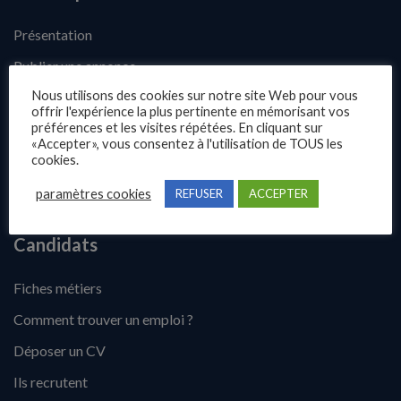
Présentation
Publier une annonce
Nous utilisons des cookies sur notre site Web pour vous
Offres d’emploi
offrir l'expérience la plus pertinente en mémorisant vos
préférences et les visites répétées. En cliquant sur
Questions fréquentes
«Accepter», vous consentez à l'utilisation de TOUS les
Blog
cookies.
Contact
paramètres cookies
REFUSER
ACCEPTER
Candidats
Fiches métiers
Comment trouver un emploi ?
Déposer un CV
Ils recrutent