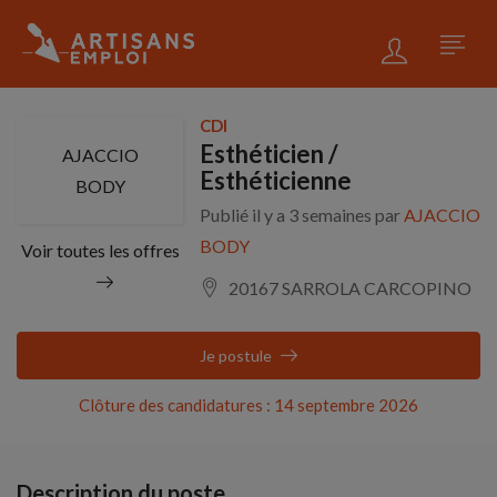
CDI
Esthéticien /
AJACCIO
Esthéticienne
BODY
Publié il y a 3 semaines par
AJACCIO
BODY
Voir toutes les offres
20167 SARROLA CARCOPINO
Je postule
Clôture des candidatures : 14 septembre 2026
Description du poste