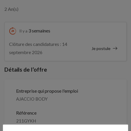
2 An(s)
3 semaines
Il y a
Clôture des candidatures : 14
Je postule
septembre 2026
Détails de l’offre
Entreprise qui propose l'emploi
AJACCIO BODY
Référence
211GYKH