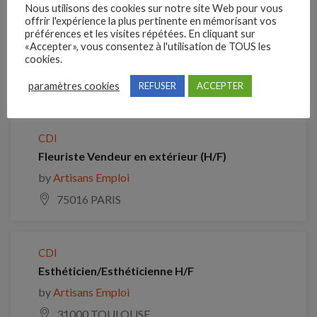
Nous utilisons des cookies sur notre site Web pour vous
offrir l'expérience la plus pertinente en mémorisant vos
Clôture des candidatures : 14 septembre 2026
préférences et les visites répétées. En cliquant sur
«Accepter», vous consentez à l'utilisation de TOUS les
Je postule
cookies.
paramètres cookies
REFUSER
ACCEPTER
Emplois similaires
CDI
Fleuriste Vendeur en extérieur (H/F)
by
Artisans Emploi
75016 PARIS
CDI
Esthéticien/Esthéticienne H/F
by
Artisans Emploi
31000 TOULOUSE