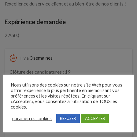
l’excellence du service client et au bien-être de nos clients !
Expérience demandée
2 An(s)
3 semaines
Il y a
Clôture des candidatures : 19
Je postule
septembre 2026
Nous utilisons des cookies sur notre site Web pour vous
offrir l'expérience la plus pertinente en mémorisant vos
préférences et les visites répétées. En cliquant sur
Détails de l’offre
«Accepter», vous consentez à l'utilisation de TOUS les
cookies.
paramètres cookies
REFUSER
ACCEPTER
Entreprise qui propose l'emploi
ARCADES BEAUTE