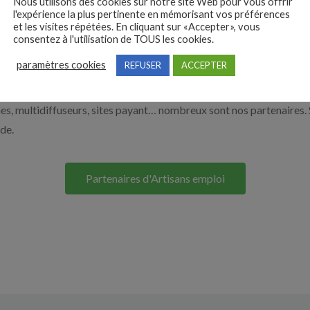
e de l’artisanat par exemple un maçon, un chocolatier ou encore un
Nous utilisons des cookies sur notre site Web pour vous offrir
l'expérience la plus pertinente en mémorisant vos préférences
nt sur le bouton ci-dessous.
et les visites répétées. En cliquant sur «Accepter», vous
consentez à l'utilisation de TOUS les cookies.
paramètres cookies
REFUSER
ACCEPTER
Nos solutions entreprises
s, multidiffuseurs, sites payant… nombreux sont nos partenaires. 
ide.
Partenaires d'Artisans emploi