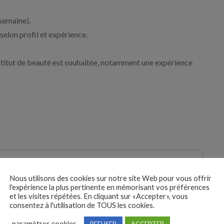
semaine).
elon profil et expérience.
stitut de beauté est souhaitée, notamment une expérience
 des
Nous utilisons des cookies sur notre site Web pour vous offrir
tures
l'expérience la plus pertinente en mémorisant vos préférences
et les visites répétées. En cliquant sur «Accepter», vous
Je postule
consentez à l'utilisation de TOUS les cookies.
bre
paramètres cookies
REFUSER
ACCEPTER