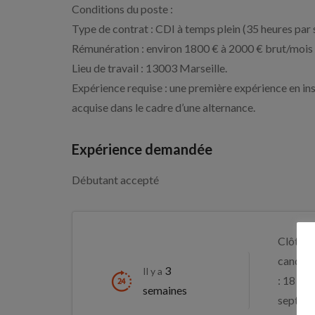
Conditions du poste :
Type de contrat : CDI à temps plein (35 heures par 
Rémunération : environ 1800 € à 2000 € brut/mois s
Lieu de travail : 13003 Marseille.
Expérience requise : une première expérience en in
acquise dans le cadre d’une alternance.
Expérience demandée
Débutant accepté
Clôture
candida
3
Il y a
: 18
semaines
septem