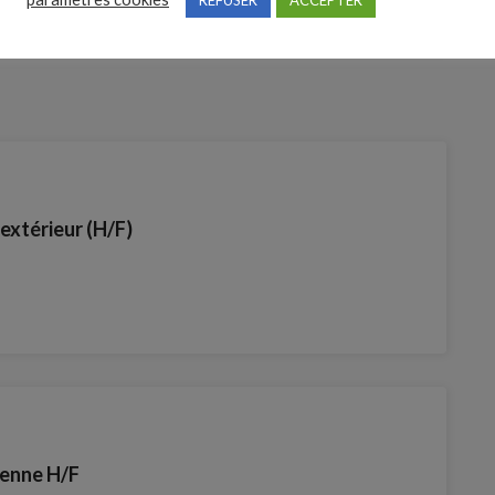
extérieur (H/F)
ienne H/F