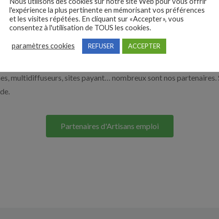
e de l’artisanat par exemple un maçon, un chocolatier ou encore un
Nous utilisons des cookies sur notre site Web pour vous offrir
l'expérience la plus pertinente en mémorisant vos préférences
nt sur le bouton ci-dessous.
et les visites répétées. En cliquant sur «Accepter», vous
consentez à l'utilisation de TOUS les cookies.
paramètres cookies
REFUSER
ACCEPTER
Nos solutions entreprises
s, multidiffuseurs, sites payant… nombreux sont nos partenaires. 
ide.
Partenaires d'Artisans emploi