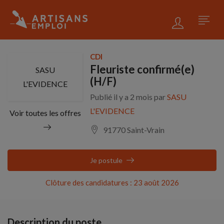
CDI
Fleuriste confirmé(e)
SASU
(H/F)
L'EVIDENCE
Publié il y a 2 mois par
SASU
L'EVIDENCE
Voir toutes les offres
91770 Saint-Vrain
Je postule
Clôture des candidatures : 23 août 2026
Description du poste