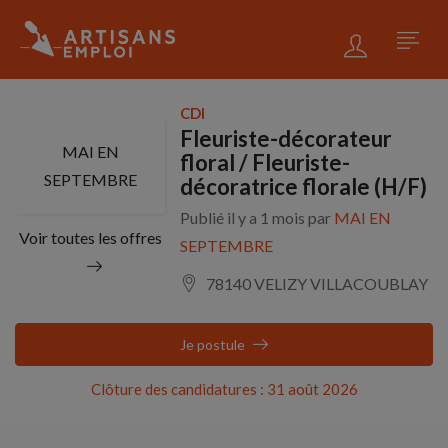
CDI
Fleuriste-décorateur
MAI EN
floral / Fleuriste-
SEPTEMBRE
décoratrice florale (H/F)
Publié il y a 1 mois par
MAI EN
Voir toutes les offres
SEPTEMBRE
78140 VELIZY VILLACOUBLAY
Je postule
Clôture des candidatures : 31 août 2026