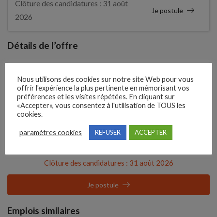
Clôture des candidatures : 31 août
Je postule
2026
Détails de l’offre
Nous utilisons des cookies sur notre site Web pour vous
Entreprise qui propose l'emploi
offrir l'expérience la plus pertinente en mémorisant vos
MAI EN SEPTEMBRE
préférences et les visites répétées. En cliquant sur
«Accepter», vous consentez à l'utilisation de TOUS les
cookies.
Référence
210QPXK
paramètres cookies
REFUSER
ACCEPTER
Clôture des candidatures : 31 août 2026
Je postule
Emplois similaires