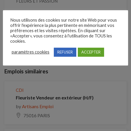
FLEURS ET PASSION
Référence
Nous utilisons des cookies sur notre site Web pour vous
210ZNZY
offrir l'expérience la plus pertinente en mémorisant vos
préférences et les visites répétées. En cliquant sur
«Accepter», vous consentez à l'utilisation de TOUS les
cookies.
Clôture des candidatures : 7 septembre 2026
paramètres cookies
REFUSER
ACCEPTER
Je postule
Emplois similaires
CDI
Fleuriste Vendeur en extérieur (H/F)
by
Artisans Emploi
75016 PARIS