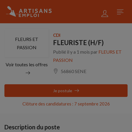
CDI
FLEURS ET
FLEURISTE (H/F)
PASSION
Publié il y a 1 mois par
FLEURS ET
PASSION
Voir toutes les offres
56860 SENE
Je postule
Clôture des candidatures : 7 septembre 2026
Description du poste