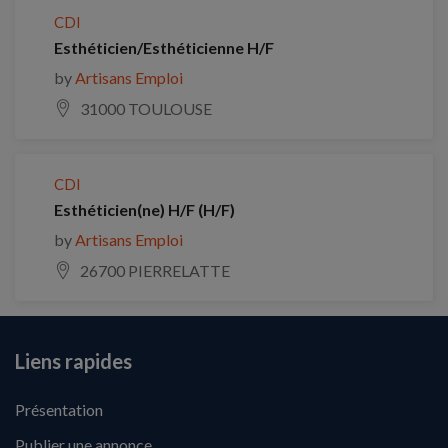
CDI
Esthéticien/Esthéticienne H/F
by
Artisans Emploi
31000 TOULOUSE
CDI
Esthéticien(ne) H/F (H/F)
by
Artisans Emploi
26700 PIERRELATTE
Liens rapides
Présentation
Publier une annonce