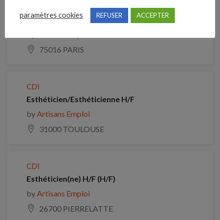
CDI
paramètres cookies
REFUSER
ACCEPTER
Fleuriste Vendeur en extérieur (H/F)
by
Artisans Emploi
75016 PARIS
CDI
Esthéticien/Esthéticienne H/F
by
Artisans Emploi
31000 TOULOUSE
CDI
Esthéticien(ne) H/F (H/F)
by
Artisans Emploi
26700 PIERRELATTE