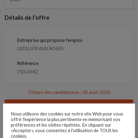
Détails de l’offre
Entreprise qui propose l'emploi
L'ATELIER AUX ROSES
Référence
210LXNQ
Clôture des candidatures : 28 août 2026
Je postule
Nous utilisons des cookies sur notre site Web pour vous
offrir l'expérience la plus pertinente en mémorisant vos
Emplois similaires
préférences et les visites répétées. En cliquant sur
«Accepter», vous consentez à l'utilisation de TOUS les
cookies.