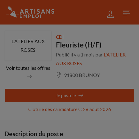
CDI
L'ATELIER AUX
Fleuriste (H/F)
ROSES
Publié il y a 1 mois par
L'ATELIER
AUX ROSES
Voir toutes les offres
91800 BRUNOY
Je postule
Clôture des candidatures : 28 août 2026
Description du poste