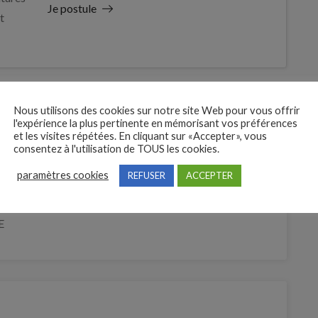
Je postule
t
Nous utilisons des cookies sur notre site Web pour vous offrir
l'expérience la plus pertinente en mémorisant vos préférences
et les visites répétées. En cliquant sur «Accepter», vous
consentez à l'utilisation de TOUS les cookies.
paramètres cookies
REFUSER
ACCEPTER
ge de Fleuriste (H/F)
E