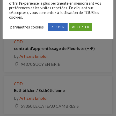
offrir l'expérience la plus pertinente en mémorisant vos
préférences et les visites répétées. En cliquant sur
Je postule
«Accepter», vous consentez à l'utilisation de TOUS les
cookies.
Emplois similaires
paramètres cookies
REFUSER
ACCEPTER
CDD
contrat d’apprentissage de Fleuriste (H/F)
by
Artisans Emploi
94370 SUCY EN BRIE
CDD
Esthéticien / Esthéticienne
by
Artisans Emploi
59360 LE CATEAU CAMBRESIS