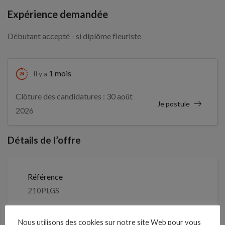
Expérience demandée
Débutant accepté - si diplôme fleuriste
1 mois
Il y a
Clôture des candidatures : 30 août
Je postule
2026
Détails de l’offre
Référence
210PLGS
Nous utilisons des cookies sur notre site Web pour vous
Clôture des candidatures : 30 août 2026