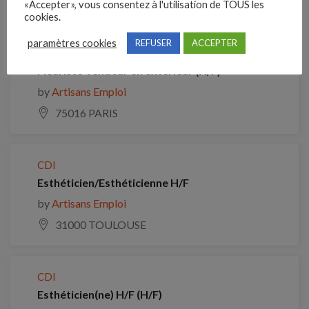
«Accepter», vous consentez à l'utilisation de TOUS les
Emplois similaires
cookies.
paramètres cookies
REFUSER
ACCEPTER
CDI
Fleuriste Vendeur en extérieur (H/F)
by
Artisans Emploi
75016 PARIS
CDI
Esthéticien/Esthéticienne H/F
by
Artisans Emploi
31000 TOULOUSE
CDI
Esthéticien(ne) H/F (H/F)