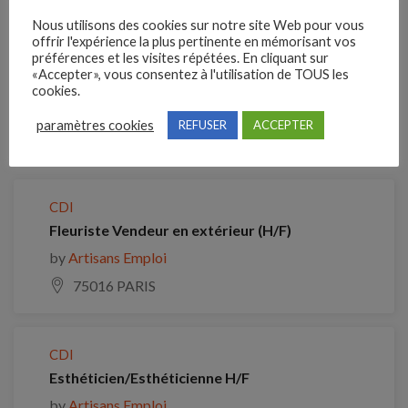
Nous utilisons des cookies sur notre site Web pour vous
offrir l'expérience la plus pertinente en mémorisant vos
préférences et les visites répétées. En cliquant sur
Clôture des candidatures : 5 septembre 2026
«Accepter», vous consentez à l'utilisation de TOUS les
cookies.
Je postule
paramètres cookies
REFUSER
ACCEPTER
Emplois similaires
CDI
Fleuriste Vendeur en extérieur (H/F)
by
Artisans Emploi
75016 PARIS
CDI
Esthéticien/Esthéticienne H/F
by
Artisans Emploi