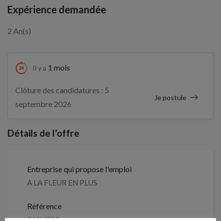
Expérience demandée
2 An(s)
1 mois
Il y a
Clôture des candidatures : 5
Je postule
septembre 2026
Détails de l’offre
Entreprise qui propose l'emploi
A LA FLEUR EN PLUS
Référence
210VZFC