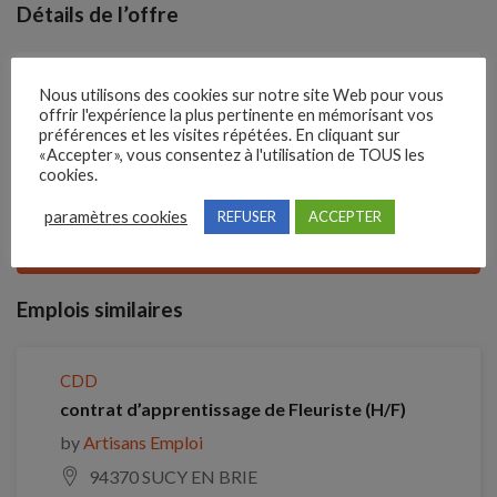
Détails de l’offre
Référence
Nous utilisons des cookies sur notre site Web pour vous
offrir l'expérience la plus pertinente en mémorisant vos
209XZXZ
préférences et les visites répétées. En cliquant sur
«Accepter», vous consentez à l'utilisation de TOUS les
cookies.
Clôture des candidatures : 6 septembre 2026
paramètres cookies
REFUSER
ACCEPTER
Je postule
Emplois similaires
CDD
contrat d’apprentissage de Fleuriste (H/F)
by
Artisans Emploi
94370 SUCY EN BRIE