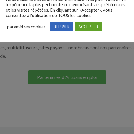
e de l’artisanat par exemple un maçon, un chocolatier ou encore un
l'expérience la plus pertinente en mémorisant vos préférences
nt sur le bouton ci-dessous.
et les visites répétées. En cliquant sur «Accepter», vous
consentez à l'utilisation de TOUS les cookies.
paramètres cookies
REFUSER
ACCEPTER
Nos solutions entreprises
s, multidiffuseurs, sites payant… nombreux sont nos partenaires. 
ide.
Partenaires d'Artisans emploi