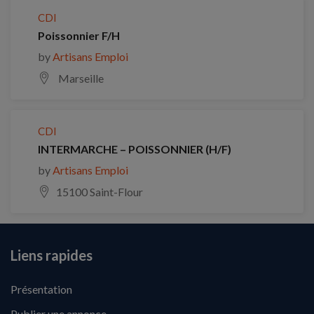
CDI
Poissonnier F/H
by
Artisans Emploi
Marseille
CDI
INTERMARCHE – POISSONNIER (H/F)
by
Artisans Emploi
15100 Saint-Flour
Liens rapides
Présentation
Publier une annonce