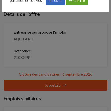
paramètres cookies
REFUSER
ACCEPTER
Détails de l’offre
Entreprise qui propose l'emploi
AQUILA RH
Référence
210XGPP
Clôture des candidatures : 6 septembre 2026
Je postule
Emplois similaires