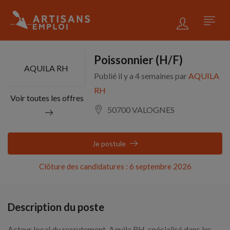
Poissonnier (H/F)
AQUILA RH
Publié il y a 4 semaines par
AQUILA
RH
Voir toutes les offres
50700 VALOGNES
Je postule
Clôture des candidatures : 6 septembre 2026
Description du poste
Acteur local du recrutement, Aquila RH, spécialisé dans les