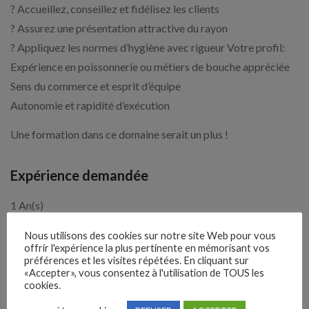
? Accueillez, conseillez et fidélisez les clients
? Assurez une présentation attractive du rayon
? Appliquez les normes d’hygiène avec rigueur Votre profil:
Expérience en poissonnerie ou métiers de bouche appréciée
Sens du commerce et esprit d’équipe
Autonomie et rapidité d’exécution
Une formation dans ce domaine serait un plus !
Expérience demandée
1 An(s)
Nous utilisons des cookies sur notre site Web pour vous
offrir l'expérience la plus pertinente en mémorisant vos
4 semaines
Il y a
préférences et les visites répétées. En cliquant sur
«Accepter», vous consentez à l'utilisation de TOUS les
cookies.
Clôture des candidatures : 6
Je postule
septembre 2026