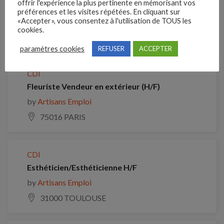
offrir l'expérience la plus pertinente en mémorisant vos
préférences et les visites répétées. En cliquant sur
Je postule
«Accepter», vous consentez à l'utilisation de TOUS les
cookies.
Emplois similaires
paramètres cookies
REFUSER
ACCEPTER
CDI
Fleuriste Vendeur en extérieur (H/F)
by
Artisans Emploi
75016 PARIS
CDI
Esthéticien/Esthéticienne H/F
by
Artisans Emploi
31000 TOULOUSE