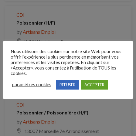
CDI
Poissonnier (H/F)
by
Artisans Emploi
27930 Guichainville
Nous utilisons des cookies sur notre site Web pour vous
offrir l'expérience la plus pertinente en mémorisant vos
préférences et les visites répétées. En cliquant sur
Poissonnier / Poissonnière (H/F)
«Accepter», vous consentez à l'utilisation de TOUS les
by
Artisans Emploi
cookies.
13360 Roquevaire
paramètres cookies
REFUSER
ACCEPTER
CDI
Poissonnier / Poissonnière (H/F)
by
Artisans Emploi
13007 Marseille 7e Arrondissement