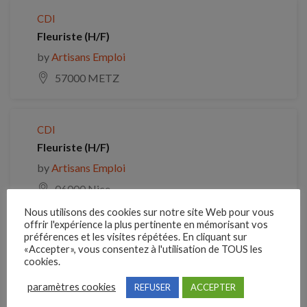
CDI
Fleuriste (H/F)
by
Artisans Emploi
57000 METZ
CDI
Fleuriste (H/F)
by
Artisans Emploi
06000 Nice
Nous utilisons des cookies sur notre site Web pour vous
offrir l'expérience la plus pertinente en mémorisant vos
préférences et les visites répétées. En cliquant sur
CDI
«Accepter», vous consentez à l'utilisation de TOUS les
Animatrice/animateur art floral (H/F)
cookies.
by
Artisans Emploi
paramètres cookies
REFUSER
ACCEPTER
59133 PHALEMPIN