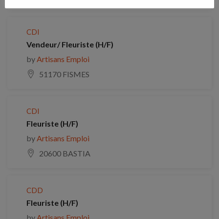
CDI
Vendeur/ Fleuriste (H/F)
by
Artisans Emploi
51170 FISMES
CDI
Fleuriste (H/F)
by
Artisans Emploi
20600 BASTIA
CDD
Fleuriste (H/F)
by
Artisans Emploi